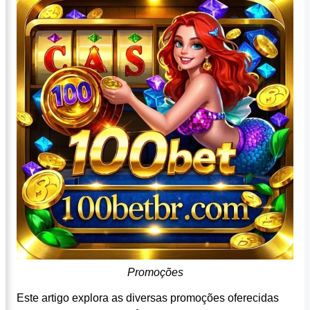
Promoções
Este artigo explora as diversas promoções oferecidas