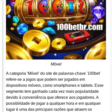
Móvel
A categoria 'Móvel' do site de palavras-chave '100bet'
refere-se a jogos que podem ser jogados em
dispositivos móveis, como smartphones e tablets. Esse
segmento tem ganhado cada vez mais popularidade
devido à conveniência que oferece aos jogadores. A
possibilidade de jogar a qualquer hora e em qualquer
lugar é uma das principais razões que atraem os