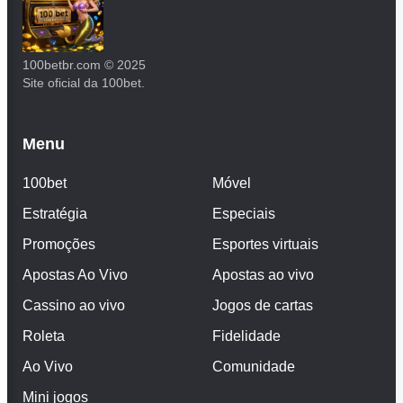
100betbr.com © 2025
Site oficial da 100bet.
Menu
100bet
Móvel
Estratégia
Especiais
Promoções
Esportes virtuais
Apostas Ao Vivo
Apostas ao vivo
Cassino ao vivo
Jogos de cartas
Roleta
Fidelidade
Ao Vivo
Comunidade
Mini jogos